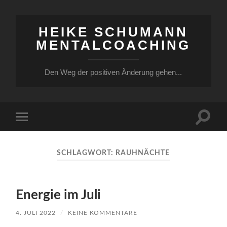
HEIKE SCHUMANN
MENTALCOACHING
Den Weg der positiven Änderung gehen...
Suchfe
Mobile-
ein-/a
Menü
ein-/ausblenden
SCHLAGWORT:
RAUHNÄCHTE
Energie im Juli
4. JULI 2022
/
KEINE KOMMENTARE