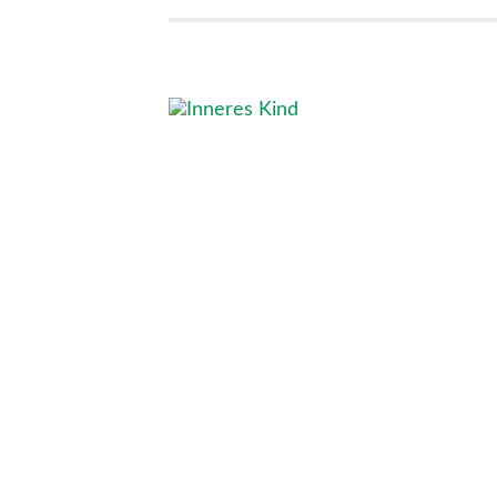
mentale Gedan
Gehts Deinem 
19. AUGUST 2020
/
HEIKE SCHUMANN
Wie das innere Kind und unsere an
machen kommen, das ist heute da