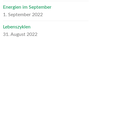
Energien im September
1. September 2022
Lebenszyklen
31. August 2022
ARCHIV
Archiv
NEUESTE KOMMENTARE
Heike Schumann
zu
Für mein liebes
inneres Kind