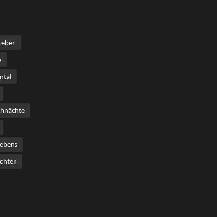
Leben
e
ntal
hnächte
Lebens
chten