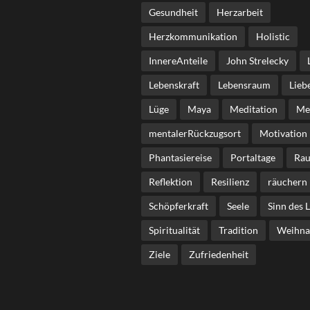
Gesundheit
Herzarbeit
Herzkommunikation
Holistic
InnereAnteile
John Strelecky
Lebenskraft
Lebensraum
Lieb
Lüge
Maya
Meditation
Me
mentalerRückzugsort
Motivation
Phantasiereise
Portaltage
Rau
Reflektion
Resilienz
räuchern
Schöpferkraft
Seele
Sinn des 
Spiritualität
Tradition
Weihna
Ziele
Zufriedenheit