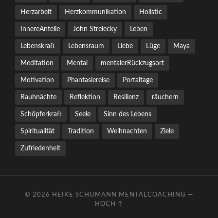
Herzarbeit
Herzkommunikation
Holistic
InnereAnteile
John Strelecky
Leben
Lebenskraft
Lebensraum
Liebe
Lüge
Maya
Meditation
Mental
mentalerRückzugsort
Motivation
Phantasiereise
Portaltage
Rauhnächte
Reflektion
Resilienz
räuchern
Schöpferkraft
Seele
Sinn des Lebens
Spiritualität
Tradition
Weihnachten
Ziele
Zufriedenheit
© 2026
HEIKE SCHUMANN MENTALCOACHING
—
HOCH ↑