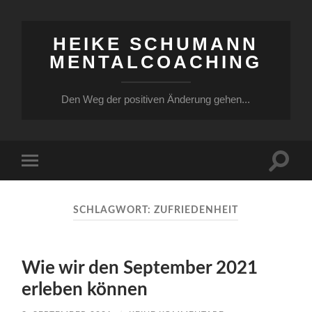
HEIKE SCHUMANN
MENTALCOACHING
Den Weg der positiven Änderung gehen...
Suchfe
Mobile-
ein-/a
Menü
ein-/ausblenden
SCHLAGWORT:
ZUFRIEDENHEIT
Wie wir den September 2021
erleben können