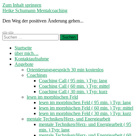
Zum Inhalt springen
Heike Schumann Mentalcoaching
Den Weg der positiven Änderung gehen...
Mobile-
Suchfeld
Suchen
Menü
ein-/ausblenden
nach:
ein-/ausblenden
Startseite
über mich…
Kontaktaufnahme
Angebote
Orientierungsgespräch 30 min kostenlos
Coachings
Coaching Call ( 95 min. ) Typ: lang
Coaching Call ( 60 min. ) Typ: mittel
Coaching Call ( 30 min. ) Typ: kurz
lesen im morphischen Feld
lesen im morphischen Feld ( 95 min. ) Typ: lang
lesen im morphischen Feld ( 60 min. ) Typ: mittel
lesen im morphischen Feld ( 30 min. ) Typ: kurz
mentale Techniken/Herz- und Energiearbeit
mentale Techniken/Herz- und Energiearbeit ( 95
min. ) Typ: lang
mentale Techniken/Herz- und Energiearbeit ( 60