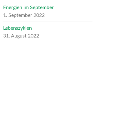
Energien im September
1. September 2022
Lebenszyklen
31. August 2022
ARCHIV
Archiv
NEUESTE KOMMENTARE
Heike Schumann
zu
Für mein liebes
inneres Kind