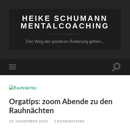
HEIKE SCHUMANN
MENTALCOACHING
Den Weg der positiven Änderung gehen...
Suchfe
Mobile-
ein-/a
Menü
ein-/ausblenden
Orgatips: zoom Abende zu den
Rauhnächten
19. NOVEMBER 2020
/
2 KOMMENTARE