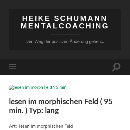
HEIKE SCHUMANN
MENTALCOACHING
Den Weg der positiven Änderung gehen...
Suchfe
Mobile-
ein-/a
Menü
ein-/ausblenden
lesen im morphischen Feld ( 95
min. ) Typ: lang
Art: lesen im morphischen Feld