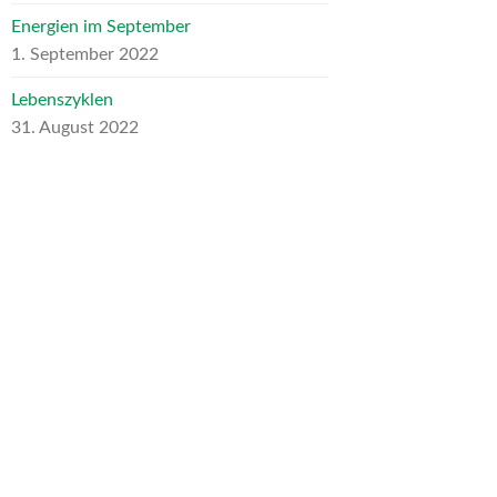
Energien im September
1. September 2022
Lebenszyklen
31. August 2022
ARCHIV
Archiv
NEUESTE KOMMENTARE
Heike Schumann
zu
Für mein liebes
inneres Kind