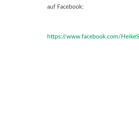
auf Facebook:
https://www.facebook.com/Heike
Hier entlang zum Telegram Kanal “ M
https://t.me/MENTAL_STABIL_durc