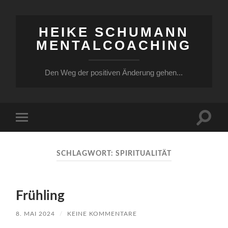
HEIKE SCHUMANN
MENTALCOACHING
Den Weg der positiven Änderung gehen...
Suchfe
Mobile-
ein-/a
Menü
ein-/ausblenden
SCHLAGWORT:
SPIRITUALITÄT
Frühling
8. MAI 2024
/
KEINE KOMMENTARE