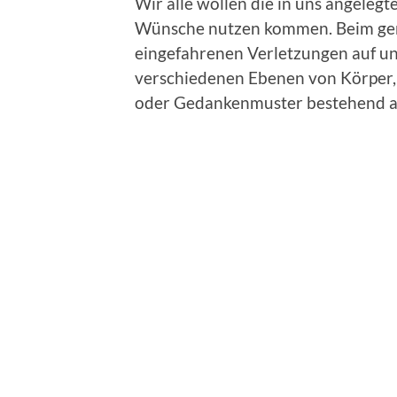
Wir alle wollen die in uns angeleg
Wünsche nutzen kommen. Beim gena
eingefahrenen Verletzungen auf u
verschiedenen Ebenen von Körper, 
oder Gedankenmuster bestehend au
Gedanke wie eine Art Blockade wirke
innere Zugang zu sich in irgendein
Mit dem Einsatz der mentalen Tech
und dem unterstützenden lesen im
wirkenden Muster, inneren Bilder,
das Fühlen, Denken und Handeln in 
Bahnen gelenkt werden. Das ansch
Situation verbunden mit dem Tun bi
direkte Bewusstsein. Hilfe zur Selb
Handlungsfähigkeit geht unterwegs
Verwirklichung der eigenen Ziele 