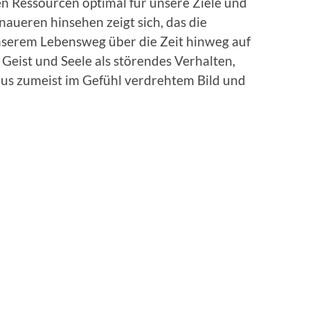
ten Ressourcen optimal für unsere Ziele und
ueren hinsehen zeigt sich, das die
nserem Lebensweg über die Zeit hinweg auf
Geist und Seele als störendes Verhalten,
s zumeist im Gefühl verdrehtem Bild und
n. Vielleicht fühlt es sich auch so an das der
er Weise geradewegs verschüttet scheint.
niken, Meditation, der schamanischen Arbeit
 morphischen Feld können diese störend
 sowie unbewusste Blockaden aufgespürt und
konstruktive und schlussendlich positive
auen, erkennen und formulieren der eigenen
etet vielfältige Transfermöglichkeiten ins
sthilfe wird möglich. Mit der Erhaltung der
 in solchen Entwicklungsprozessen die
und Wünsche Hand in Hand. Ganzheitliche