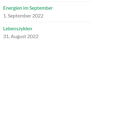
Energien im September
1. September 2022
Lebenszyklen
31. August 2022
ARCHIV
Archiv
NEUESTE KOMMENTARE
Heike Schumann
zu
Für mein liebes
inneres Kind