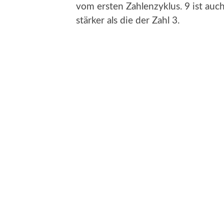
vom ersten Zahlenzyklus. 9 ist auch
stärker als die der Zahl 3.
Nach der Geburt des Neuen gilt es
die Drachenwelle begonnen und biet
kommenden 260 Tage ganz bewusst 
uns liegen die neuen Möglichkeiten
möchten gegangen werden. Alles d
Monaten entfalten, wachsen und g
Abgrenzung um in DEINER Mitte b
Selbstfürsorge.