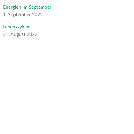
Energien im September
1. September 2022
Lebenszyklen
31. August 2022
ARCHIV
Archiv
NEUESTE KOMMENTARE
Heike Schumann
zu
Für mein liebes
inneres Kind