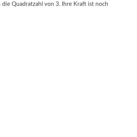
 die Quadratzahl von 3. Ihre Kraft ist noch
 sich damit vertrauter zu machen. Gerade hat
et uns die Möglichkeit an, für die
wichtige Impulse zu setzen. Für jeden von
 da. Erste kleine Schritte zur Umsetzung
arf sich nun in den weiteren Wochen und
edeihen. Wo braucht es Deine bewusste
leiben zu können und in DEINER