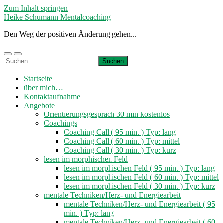
Zum Inhalt springen
Heike Schumann Mentalcoaching
Den Weg der positiven Änderung gehen...
Mobile-
Suchfeld
Suchen
Menü
ein-/ausblenden
nach:
ein-/ausblenden
Startseite
über mich…
Kontaktaufnahme
Angebote
Orientierungsgespräch 30 min kostenlos
Coachings
Coaching Call ( 95 min. ) Typ: lang
Coaching Call ( 60 min. ) Typ: mittel
Coaching Call ( 30 min. ) Typ: kurz
lesen im morphischen Feld
lesen im morphischen Feld ( 95 min. ) Typ: lang
lesen im morphischen Feld ( 60 min. ) Typ: mittel
lesen im morphischen Feld ( 30 min. ) Typ: kurz
mentale Techniken/Herz- und Energiearbeit
mentale Techniken/Herz- und Energiearbeit ( 95
min. ) Typ: lang
mentale Techniken/Herz- und Energiearbeit ( 60