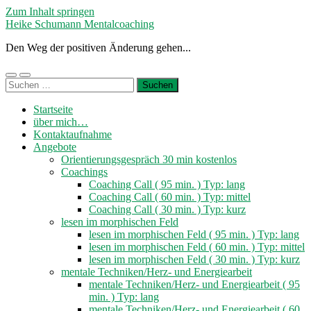
Zum Inhalt springen
Heike Schumann Mentalcoaching
Den Weg der positiven Änderung gehen...
Mobile-
Suchfeld
Suchen
Menü
ein-/ausblenden
nach:
ein-/ausblenden
Startseite
über mich…
Kontaktaufnahme
Angebote
Orientierungsgespräch 30 min kostenlos
Coachings
Coaching Call ( 95 min. ) Typ: lang
Coaching Call ( 60 min. ) Typ: mittel
Coaching Call ( 30 min. ) Typ: kurz
lesen im morphischen Feld
lesen im morphischen Feld ( 95 min. ) Typ: lang
lesen im morphischen Feld ( 60 min. ) Typ: mittel
lesen im morphischen Feld ( 30 min. ) Typ: kurz
mentale Techniken/Herz- und Energiearbeit
mentale Techniken/Herz- und Energiearbeit ( 95
min. ) Typ: lang
mentale Techniken/Herz- und Energiearbeit ( 60