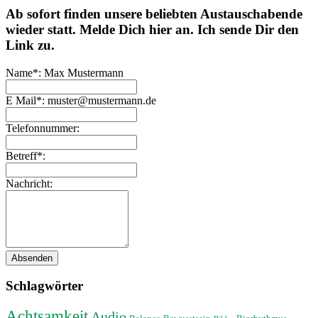
Ab sofort finden unsere beliebten Austauschabende
wieder statt. Melde Dich hier an. Ich sende Dir den
Link zu.
Lass
Name*: Max Mustermann
dieses
Feld
E Mail*: muster@mustermann.de
leer
Telefonnummer:
Betreff*:
Nachricht:
Absenden
Schlagwörter
Achtsamkeit
Audio