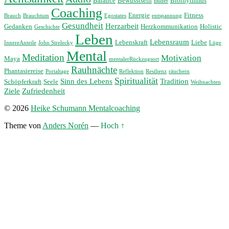
Balance
Bewusstsein
Biorhythmus
Bilder
Coaching
Energie
Fitness
Brauch
Brauchtum
Egostates
entspannung
Gesundheit
Herzarbeit
Gedanken
Herzkommunikation
Holistic
Geschichte
Leben
Lebensraum
Lebenskraft
Liebe
InnereAnteile
John Strelecky
Lüge
Mental
Meditation
Motivation
Maya
mentalerRückzugsort
Rauhnächte
Phantasiereise
Portaltage
Reflektion
Resilienz
räuchern
Spiritualität
Sinn des Lebens
Tradition
Schöpferkraft
Seele
Weihnachten
Ziele
Zufriedenheit
© 2026
Heike Schumann Mentalcoaching
Theme von
Anders Norén
—
Hoch ↑