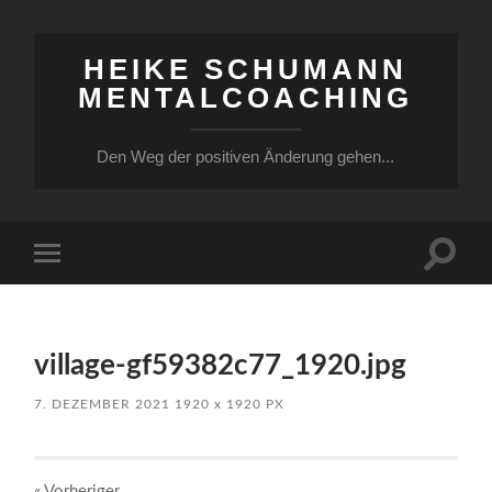
HEIKE SCHUMANN
MENTALCOACHING
Den Weg der positiven Änderung gehen...
Suchfe
Mobile-
ein-/a
Menü
ein-/ausblenden
village-gf59382c77_1920.jpg
7. DEZEMBER 2021
1920
x
1920 PX
« Vorheriger