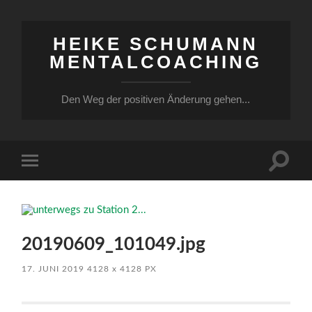
HEIKE SCHUMANN
MENTALCOACHING
Den Weg der positiven Änderung gehen...
Suchfe
Mobile-
ein-/a
Menü
ein-/ausblenden
20190609_101049.jpg
17. JUNI 2019
4128
x
4128 PX