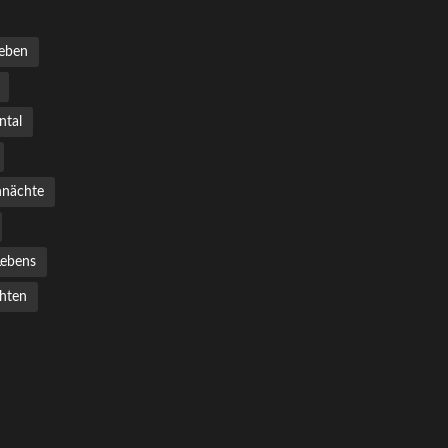
eben
ntal
nächte
Lebens
hten