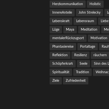
Herzkommunikation
Holistic
InnereAnteile
John Strelecky
L
Lebenskraft
Lebensraum
Liebe
Lüge
Maya
Meditation
Me
mentalerRückzugsort
Motivation
Phantasiereise
Portaltage
Rauh
Reflektion
Resilienz
räuchern
Schöpferkraft
Seele
Sinn des 
Spiritualität
Tradition
Weihnac
Ziele
Zufriedenheit