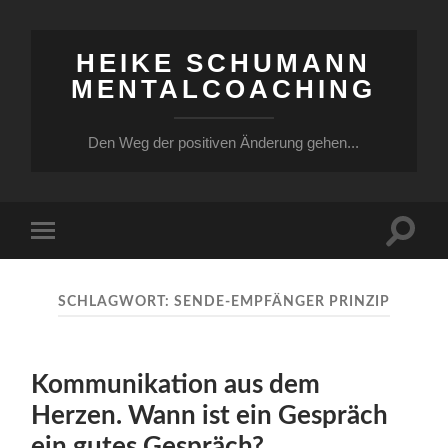
HEIKE SCHUMANN
MENTALCOACHING
Den Weg der positiven Änderung gehen...
Suchfe
Mobile-
ein-/a
Menü
ein-/ausblenden
SCHLAGWORT:
SENDE-EMPFÄNGER PRINZIP
Kommunikation aus dem
Herzen. Wann ist ein Gespräch
ein gutes Gespräch?