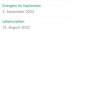
Energien im September
1. September 2022
Lebenszyklen
31. August 2022
ARCHIV
Archiv
NEUESTE KOMMENTARE
Heike Schumann
zu
Für mein liebes
inneres Kind