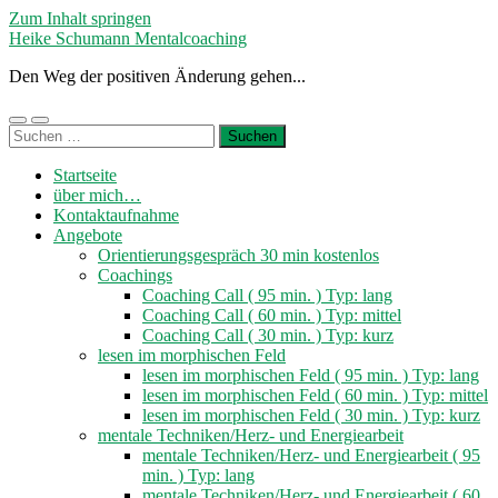
Zum Inhalt springen
Heike Schumann Mentalcoaching
Den Weg der positiven Änderung gehen...
Mobile-
Suchfeld
Suchen
Menü
ein-/ausblenden
nach:
ein-/ausblenden
Startseite
über mich…
Kontaktaufnahme
Angebote
Orientierungsgespräch 30 min kostenlos
Coachings
Coaching Call ( 95 min. ) Typ: lang
Coaching Call ( 60 min. ) Typ: mittel
Coaching Call ( 30 min. ) Typ: kurz
lesen im morphischen Feld
lesen im morphischen Feld ( 95 min. ) Typ: lang
lesen im morphischen Feld ( 60 min. ) Typ: mittel
lesen im morphischen Feld ( 30 min. ) Typ: kurz
mentale Techniken/Herz- und Energiearbeit
mentale Techniken/Herz- und Energiearbeit ( 95
min. ) Typ: lang
mentale Techniken/Herz- und Energiearbeit ( 60