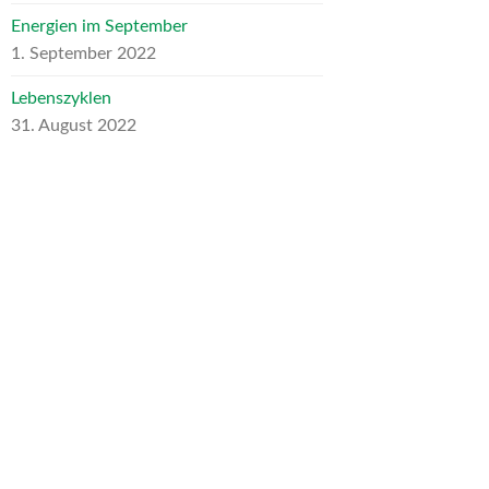
Energien im September
1. September 2022
Lebenszyklen
31. August 2022
ARCHIV
Archiv
NEUESTE KOMMENTARE
Heike Schumann
zu
Für mein liebes
inneres Kind