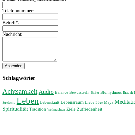
leer
Telefonnummer:
Betreff*:
Nachricht:
Absenden
Schlagwörter
Achtsamkeit
Audio
Balance
Bewusstsein
Biorhythmus
Bilder
Brauch
Leben
Meditati
Lebensraum
Lebenskraft
Liebe
Maya
Strelecky
Lüge
Spiritualität
Tradition
Ziele
Zufriedenheit
Weihnachten
© 2026
Heike Schumann Mentalcoaching
Theme von
Anders Norén
—
Hoch ↑