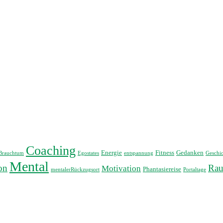
Coaching
Energie
Fitness
Gedanken
Brauchtum
Egostates
entspannung
Geschic
Mental
on
Rau
Motivation
Phantasiereise
mentalerRückzugsort
Portaltage