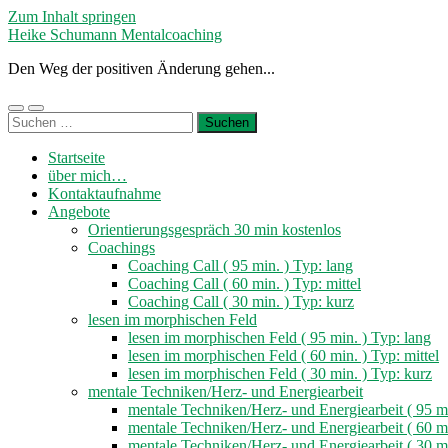
Zum Inhalt springen
Heike Schumann Mentalcoaching
Den Weg der positiven Änderung gehen...
Mobile-
Suchfeld
Suchen
Menü
ein-/ausblenden
nach:
ein-/ausblenden
Startseite
über mich…
Kontaktaufnahme
Angebote
Orientierungsgespräch 30 min kostenlos
Coachings
Coaching Call ( 95 min. ) Typ: lang
Coaching Call ( 60 min. ) Typ: mittel
Coaching Call ( 30 min. ) Typ: kurz
lesen im morphischen Feld
lesen im morphischen Feld ( 95 min. ) Typ: lang
lesen im morphischen Feld ( 60 min. ) Typ: mittel
lesen im morphischen Feld ( 30 min. ) Typ: kurz
mentale Techniken/Herz- und Energiearbeit
mentale Techniken/Herz- und Energiearbeit ( 95 mi
mentale Techniken/Herz- und Energiearbeit ( 60 mi
mentale Techniken/Herz- und Energiearbeit ( 30 mi