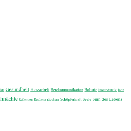
Gesundheit
Herzarbeit
Herzkommunikation
Holistic
hte
InnereAnteile
John
hnächte
Sinn des Lebens
Schöpferkraft
Seele
Reflektion
Resilienz
räuchern