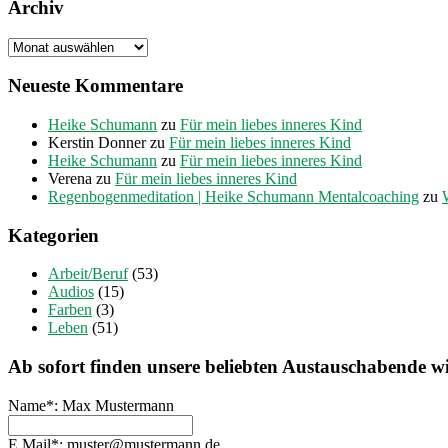
Archiv
Archiv
Neueste Kommentare
Heike Schumann
zu
Für mein liebes inneres Kind
Kerstin Donner
zu
Für mein liebes inneres Kind
Heike Schumann
zu
Für mein liebes inneres Kind
Verena
zu
Für mein liebes inneres Kind
Regenbogenmeditation | Heike Schumann Mentalcoaching
zu
Kategorien
Arbeit/Beruf
(53)
Audios
(15)
Farben
(3)
Leben
(51)
Ab sofort finden unsere beliebten Austauschabende wie
Lass
Name*: Max Mustermann
dieses
Feld
E Mail*: muster@mustermann.de