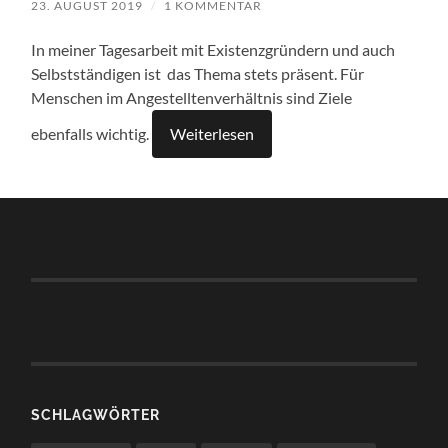
23. AUGUST 2019
/
1 KOMMENTAR
In meiner Tagesarbeit mit Existenzgründern und auch
Selbstständigen ist das Thema stets präsent. Für
Menschen im Angestelltenverhältnis sind Ziele
ebenfalls wichtig.
Weiterlesen
SCHLAGWÖRTER