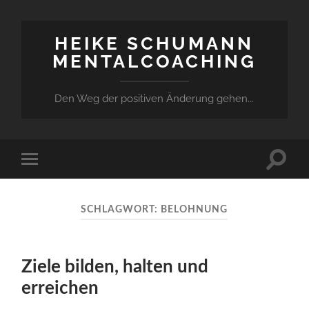
HEIKE SCHUMANN
MENTALCOACHING
Den Weg der positiven Änderung gehen...
Suchfe
Mobile-
ein-/a
Menü
ein-/ausblenden
SCHLAGWORT:
BELOHNUNG
Ziele bilden, halten und
erreichen