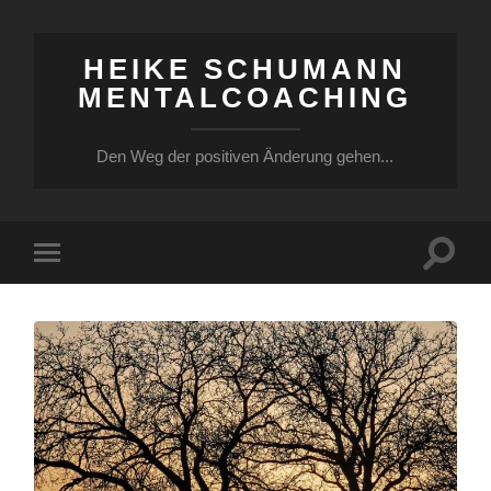
HEIKE SCHUMANN
MENTALCOACHING
Den Weg der positiven Änderung gehen...
Suchfe
Mobile-
ein-/a
Menü
ein-/ausblenden