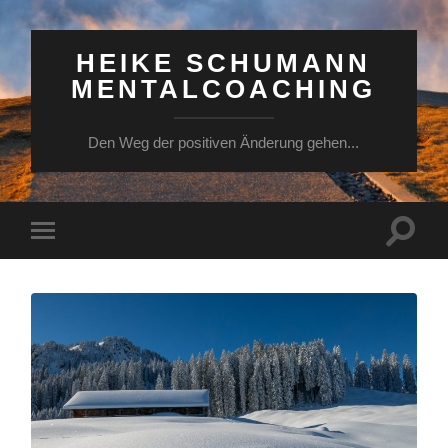
HEIKE SCHUMANN
MENTALCOACHING
Den Weg der positiven Änderung gehen...
Suchfe
Mobile-
ein-/a
Menü
ein-/ausblenden