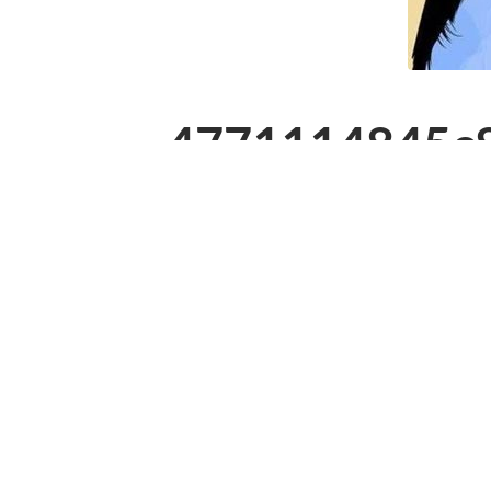
4771114845c
bebc3.jpg
18. MÄRZ 2021
/
236
x
236 PX
« Vorheriger
Anhang