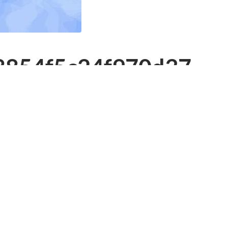
8854f5c24f970d37
Nächster
Anhang
»