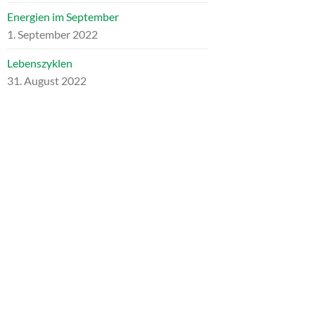
Energien im September
1. September 2022
Lebenszyklen
31. August 2022
ARCHIV
Archiv
NEUESTE KOMMENTARE
Heike Schumann
zu
Für mein liebes
inneres Kind