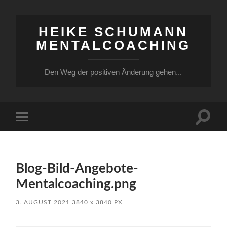
HEIKE SCHUMANN
MENTALCOACHING
Den Weg der positiven Änderung gehen...
Suchfe
Mobile-
ein-/a
Menü
ein-/ausblenden
Blog-Bild-Angebote-
Mentalcoaching.png
3. AUGUST 2021
3840
x
3840 PX