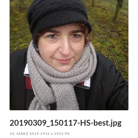
20190309_150117-HS-best.jpg
10. MÄRZ 2019
1932
x
1932 PX