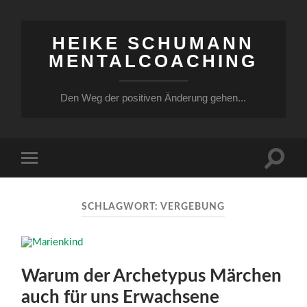
HEIKE SCHUMANN
MENTALCOACHING
Den Weg der positiven Änderung gehen...
Suchfe
Mobile-
ein-/a
Menü
ein-/ausblenden
SCHLAGWORT:
VERGEBUNG
Warum der Archetypus Märchen
auch für uns Erwachsene