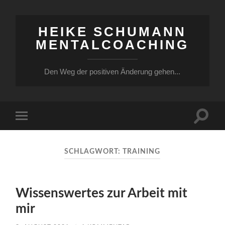
HEIKE SCHUMANN
MENTALCOACHING
Den Weg der positiven Änderung gehen...
Suchfe
Mobile-
ein-/a
Menü
ein-/ausblenden
SCHLAGWORT:
TRAINING
Wissenswertes zur Arbeit mit
mir