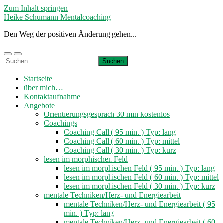
Zum Inhalt springen
Heike Schumann Mentalcoaching
Den Weg der positiven Änderung gehen...
Mobile-
Suchfeld
Suchen
Menü
ein-/ausblenden
nach:
ein-/ausblenden
Startseite
über mich…
Kontaktaufnahme
Angebote
Orientierungsgespräch 30 min kostenlos
Coachings
Coaching Call ( 95 min. ) Typ: lang
Coaching Call ( 60 min. ) Typ: mittel
Coaching Call ( 30 min. ) Typ: kurz
lesen im morphischen Feld
lesen im morphischen Feld ( 95 min. ) Typ: lang
lesen im morphischen Feld ( 60 min. ) Typ: mittel
lesen im morphischen Feld ( 30 min. ) Typ: kurz
mentale Techniken/Herz- und Energiearbeit
mentale Techniken/Herz- und Energiearbeit ( 95
min. ) Typ: lang
mentale Techniken/Herz- und Energiearbeit ( 60