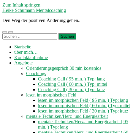
Zum Inhalt springen
Heike Schumann Mentalcoaching
Den Weg der positiven Änderung gehen...
Mobile-
Suchfeld
Suchen
Menü
ein-/ausblenden
nach:
ein-/ausblenden
Startseite
über mich…
Kontaktaufnahme
Angebote
Orientierungsgespräch 30 min kostenlos
Coachings
Coaching Call ( 95 min. ) Typ: lang
Coaching Call ( 60 min. ) Typ: mittel
Coaching Call ( 30 min. ) Typ: kurz
lesen im morphischen Feld
lesen im morphischen Feld ( 95 min. ) Typ: lang
lesen im morphischen Feld ( 60 min. ) Typ: mittel
lesen im morphischen Feld ( 30 min. ) Typ: kurz
mentale Techniken/Herz- und Energiearbeit
mentale Techniken/Herz- und Energiearbeit ( 95
min. ) Typ: lang
mentale Techniken/Herz- und Energiearbeit ( 60