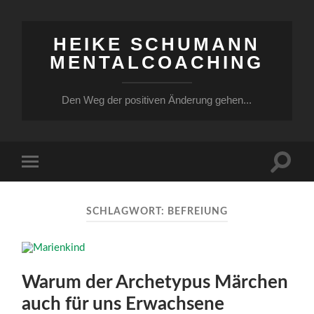
HEIKE SCHUMANN
MENTALCOACHING
Den Weg der positiven Änderung gehen...
Suchfe
Mobile-
ein-/a
Menü
ein-/ausblenden
SCHLAGWORT:
BEFREIUNG
Warum der Archetypus Märchen
auch für uns Erwachsene