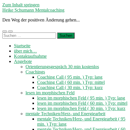
Zum Inhalt springen
Heike Schumann Mentalcoaching
Den Weg der positiven Änderung gehen...
Mobile-
Suchfeld
Suchen
Menü
ein-/ausblenden
nach:
ein-/ausblenden
Startseite
über mich…
Kontaktaufnahme
Angebote
Orientierungsgespräch 30 min kostenlos
Coachings
Coaching Call ( 95 min. ) Typ: lang
Coaching Call ( 60 min. ) Typ: mittel
Coaching Call ( 30 min. ) Typ: kurz
lesen im morphischen Feld
lesen im morphischen Feld ( 95 min. ) Typ: lang
lesen im morphischen Feld ( 60 min. ) Typ: mittel
lesen im morphischen Feld ( 30 min. ) Typ: kurz
mentale Techniken/Herz- und Energiearbeit
mentale Techniken/Herz- und Energiearbeit ( 95
min. ) Typ: lang
mentale Techniken/Herz- und Energiearbeit ( 60